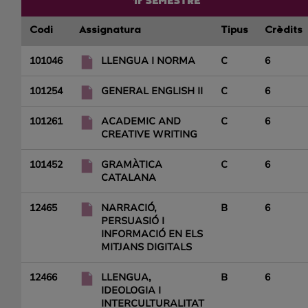
1r SEMESTRE
Codi
Assignatura
Tipus
Crèdits
101046
LLENGUA I NORMA
C
6
101254
GENERAL ENGLISH II
C
6
101261
ACADEMIC AND
C
6
CREATIVE WRITING
101452
GRAMÀTICA
C
6
CATALANA
12465
NARRACIÓ,
B
6
PERSUASIÓ I
INFORMACIÓ EN ELS
MITJANS DIGITALS
12466
LLENGUA,
B
6
IDEOLOGIA I
INTERCULTURALITAT