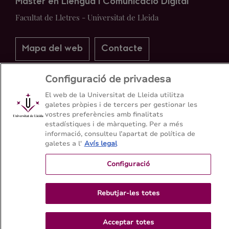
Màster en Llengua i Comunicació Digital
Facultat de Lletres - Universitat de Lleida
Mapa del web
Contacte
Configuració de privadesa
973 70 20 64
El web de la Universitat de Lleida utilitza
galetes pròpies i de tercers per gestionar les
vostres preferències amb finalitats
estadístiques i de màrqueting. Per a més
informació, consulteu l’apartat de política de
galetes a l'
Avís legal
Configuració
Rebutjar-les totes
Acceptar totes